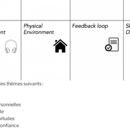
es thèmes suivants :
rsonnelles
le
bitudes
 confiance