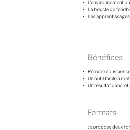
L’environnement phy
La boucle de feedb
Les apprentissages
Bénéfices
Prendre conscience
Un outil facile à m
Un résultat concret
Formats
Je propose deux form